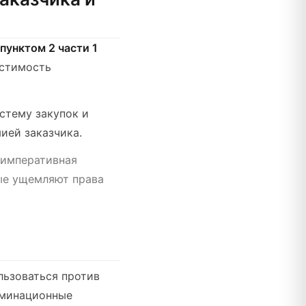
пунктом 2 части 1
устимость
стему закупок и
ией заказчика.
 императивная
рые ущемляют права
льзоваться против
иминационные