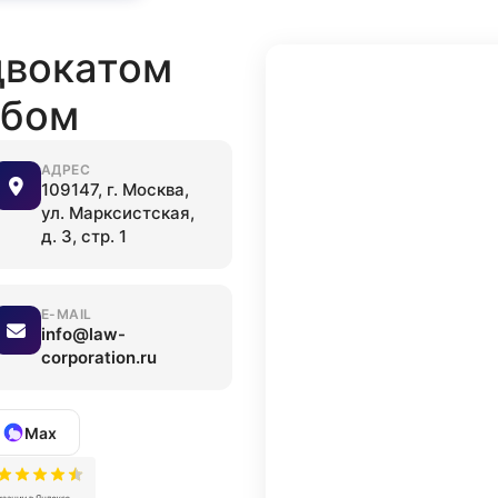
двокатом
обом
АДРЕС
109147, г. Москва,
ул. Марксистская,
д. 3, стр. 1
E-MAIL
info@law-
corporation.ru
Max