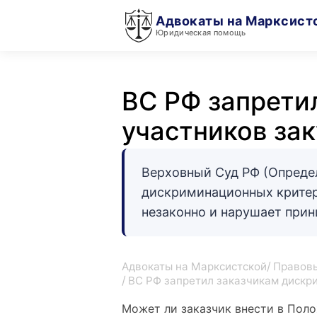
Адвокаты на Марксист
Юридическая помощь
ВС РФ запрети
участников за
Верховный Суд РФ (Определ
дискриминационных критер
незаконно и нарушает прин
Адвокаты на Марксистской
Правовы
ВС РФ запретил заказчикам дискр
Может ли заказчик внести в Поло