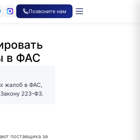
Позвоните нам
ировать
ы в ФАС
х жалоб в ФАС,
 Закону 223-ФЗ.
С
вают поставщика за