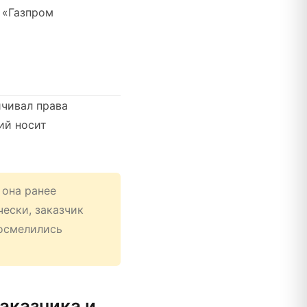
О «Газпром
ичивал права
ий носит
 она ранее
чески, заказчик
 осмелились
аказчика и