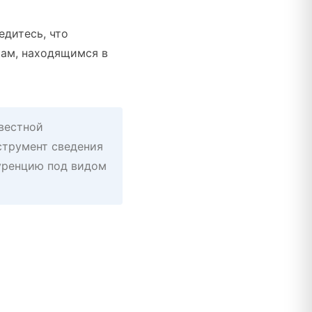
едитесь, что
кам, находящимся в
вестной
нструмент сведения
уренцию под видом