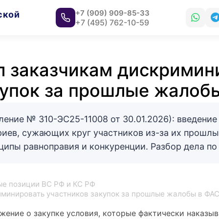
+7 (909) 909-85-33
ской
+7 (495) 762-10-59
л заказчикам дискримин
купок за прошлые жалоб
ение № 310-ЭС25-11008 от 30.01.2026): введение
иев, сужающих круг участников из-за их прошлы
ципы равноправия и конкуренции. Разбор дела по
е позиции ВС РФ и КС РФ
иминировать участников закупок за прошлые жалобы в ФА
жение о закупке условия, которые фактически наказы