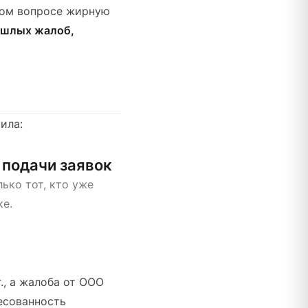
этом вопросе жирную
ошлых жалоб,
ила:
 подачи заявок
ько тот, кто уже
ке.
., а жалоба от ООО
есованность