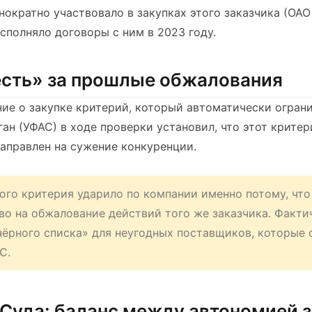
нократно участвовало в закупках этого заказчика (ОА
сполняло договоры с ним в 2023 году.
есть» за прошлые обжалования
ие о закупке критерий, который автоматически огран
ан (УФАС) в ходе проверки установил, что этот критер
аправлен на сужение конкуренции.
ого критерия ударило по компании именно потому, что
во на обжалование действий того же заказчика. Факти
чёрного списка» для неугодных поставщиков, которые
С.
Суда: баланс между автономией з