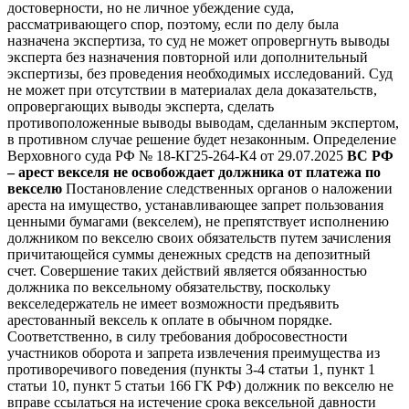
достоверности, но не личное убеждение суда,
рассматривающего спор, поэтому, если по делу была
назначена экспертиза, то суд не может опровергнуть выводы
эксперта без назначения повторной или дополнительный
экспертизы, без проведения необходимых исследований.
Суд
не может при отсутствии в материалах дела доказательств,
опровергающих выводы эксперта, сделать
противоположенные выводы выводам, сделанным экспертом,
в противном случае решение будет незаконным.
Определение
Верховного суда РФ № 18-КГ25-264-К4 от 29.07.2025
ВС РФ
– арест векселя не освобождает должника от платежа по
векселю
Постановление следственных органов о наложении
ареста на имущество, устанавливающее запрет пользования
ценными бумагами (векселем), не препятствует исполнению
должником по векселю своих обязательств путем зачисления
причитающейся суммы денежных средств на депозитный
счет. Совершение таких действий является обязанностью
должника по вексельному обязательству, поскольку
векселедержатель не имеет возможности предъявить
арестованный вексель к оплате в обычном порядке.
Соответственно, в силу требования добросовестности
участников оборота и запрета извлечения преимущества из
противоречивого поведения (пункты 3-4 статьи 1, пункт 1
статьи 10, пункт 5 статьи 166 ГК РФ) должник по векселю не
вправе ссылаться на истечение срока вексельной давности