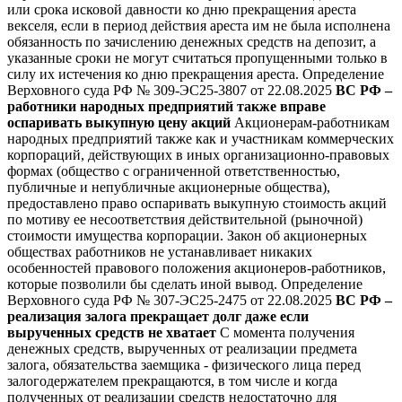
или срока исковой давности ко дню прекращения ареста
векселя, если в период действия ареста им не была исполнена
обязанность по зачислению денежных средств на депозит, а
указанные сроки не могут считаться пропущенными только в
силу их истечения ко дню прекращения ареста.
Определение
Верховного суда РФ № 309-ЭС25-3807 от 22.08.2025
ВС РФ –
работники народных предприятий также вправе
оспаривать выкупную
цену акций
Акционерам-работникам
народных предприятий также как и участникам коммерческих
корпораций, действующих в иных организационно-правовых
формах (общество с ограниченной ответственностью,
публичные и непубличные акционерные общества),
предоставлено право оспаривать выкупную стоимость акций
по мотиву ее несоответствия действительной (рыночной)
стоимости имущества корпорации. Закон об акционерных
обществах работников не устанавливает никаких
особенностей правового положения акционеров-работников,
которые позволили бы сделать иной вывод.
Определение
Верховного суда РФ № 307-ЭС25-2475 от 22.08.2025
ВС РФ –
реализация залога прекращает долг даже если
вырученных средств не хватает
С момента получения
денежных средств, вырученных от реализации предмета
залога, обязательства заемщика - физического лица перед
залогодержателем прекращаются, в том числе и когда
полученных от реализации средств недостаточно для