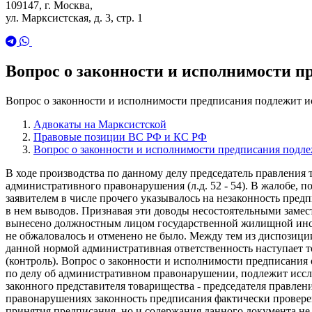
109147, г. Москва,
ул. Марксистская, д. 3, стр. 1
Вопрос о законности и исполнимости п
Вопрос о законности и исполнимости предписания подлежит и
Адвокаты на Марксистской
Правовые позиции ВС РФ и КС РФ
Вопрос о законности и исполнимости предписания подле
В ходе производства по данному делу председатель правления
административного правонарушения (л.д. 52 - 54). В жалобе,
заявителем в числе прочего указывалось на незаконность пред
в нем выводов. Признавая эти доводы несостоятельными замести
вынесено должностным лицом государственной жилищной инсп
не обжаловалось и отменено не было. Между тем из диспозици
данной нормой административная ответственность наступает т
(контроль). Вопрос о законности и исполнимости предписания
по делу об административном правонарушении, подлежит иссл
законного представителя товарищества - председателя правле
правонарушениях законность предписания фактически проверен
принятия предписания, но и содержания данного документа не 