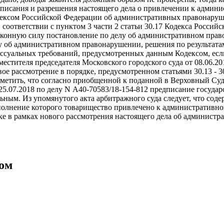
писания и разрешения настоящего дела о привлечении к админи
ексом Российской Федерации об административных правонаруш
В соответствии с пунктом 3 части 2 статьи 30.17 Кодекса Росс
законную силу постановление по делу об административном прав
у об административном правонарушении, решения по результатам
ссуальных требований, предусмотренных данным Кодексом, если
местителя председателя Московского городского суда от 08.06.2
вое рассмотрение в порядке, предусмотренном статьями 30.13 -
тметить, что согласно приобщенной к поданной в Верховный Су
25.07.2018 по делу N А40-70583/18-154-812 предписание госуда
ьным. Из упомянутого акта арбитражного суда следует, что соде
сполнение которого товарищество привлечено к административн
ке в рамках нового рассмотрения настоящего дела об админист
бом