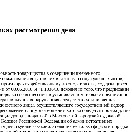
мках рассмотрения дела
новность товарищества в совершении вмененного
ке обжалования вступивших в законную силу судебных актов,
 и противоречия действующему законодательству содержащихся
 от 08.06.2018 N 4а-1836/18 исходил из того, что предписание
орядка его вынесения, в установленном порядке предписание
стративных правонарушениях следует, что установленная
олжностного лица), осуществляющего государственный надзор
рых вменено лицу, в отношении которого ведется производство
ующие доводы поданной в Московский городской суд жалобы
.1 Кодекса Российской Федерации об административных
ям действующего законодательства не только формы и порядка
ак эти обстоятельства имеют существенное значение для