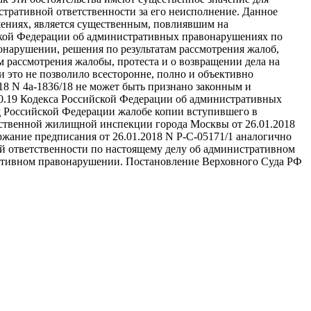
стративной ответственности за его неисполнение. Данное
ениях, является существенным, повлиявшим на
ийской Федерации об административных правонарушениях по
онарушении, решения по результатам рассмотрения жалоб,
 рассмотрения жалобы, протеста и о возвращении дела на
 это не позволило всесторонне, полно и объективно
018 N 4а-1836/18 не может быть признано законным и
 30.19 Кодекса Российской Федерации об административных
д Российской Федерации жалобе копии вступившего в
рственной жилищной инспекции города Москвы от 26.01.2018
ржание предписания от 26.01.2018 N Р-С-05171/1 аналогично
ой ответственности по настоящему делу об административном
ративном правонарушении. Постановление Верховного Суда РФ