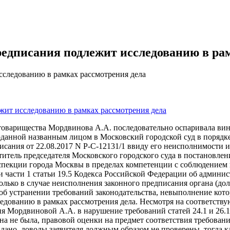
редписания подлежит исследованию в ра
сследованию в рамках рассмотрения дела
жит исследованию в рамках рассмотрения дела
 товарищества Мордвинова А.А. последовательно оспаривала ви
 поданной названным лицом в Московский городской суд в поряд
писания от 22.08.2017 N Р-С-12131/1 ввиду его неисполнимости
тель председателя Московского городского суда в постановлении
екции города Москвы в пределах компетенции с соблюдением п
и части 1 статьи 19.5 Кодекса Российской Федерации об админи
олько в случае неисполнения законного предписания органа (д
 об устранении требований законодательства, невыполнение кото
едованию в рамках рассмотрения дела. Несмотря на соответств
ния Мордвиновой А.А. в нарушение требований статей 24.1 и 26
а не была, правовой оценки на предмет соответствия требовани
дано, доводы заявителя должным образом не проверены, тогда к