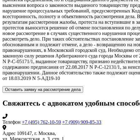
выяснения вопроса о законности выданного товариществу пред
нарушение процессуальных требований, предусмотренных Код
всесторонность, полноту и объективность рассмотрения дела. 
результатам рассмотрения жалобы, протеста на вступившие в 
протестов выносится решение об отмене постановления по дел
новое рассмотрение в случаях существенного нарушения проце
рассмотреть дело. При таких обстоятельствах постановление за
обоснованным и подлежит отмене, а дело - возвращению на но
правонарушениях, в Московский городской суд. Необходимо о
законную силу решения Арбитражного суда города Москвы от 
N Р-С-05171/1, выданное товариществу, признано недействител
содержанию предписания от 22.08.2017 N Р-С-12131/1, за неи
правонарушении. Данное обстоятельство также подлежит оцен
от 18.03.2019 N 5-АД19-10
Оставить заявку на рассмотрение дела
Свяжитесь с адвокатом удобным спосо
Телефон
+7 (495) 762-10-59
+7 (909) 909-85-33
Адрес
109147, г. Москва,
ул. Марксистская, д. 3, стр. 1