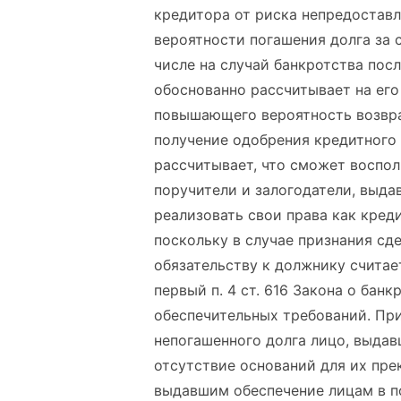
кредитора от риска непредостав
вероятности погашения долга за 
числе на случай банкротства пос
обоснованно рассчитывает на его
повышающего вероятность возврат
получение одобрения кредитного к
рассчитывает, что сможет воспо
поручители и залогодатели, выдав
реализовать свои права как кред
поскольку в случае признания сд
обязательству к должнику счита
первый п. 4 ст. 616 Закона о бан
обеспечительных требований. При
непогашенного долга лицо, выдав
отсутствие оснований для их пре
выдавшим обеспечение лицам в по