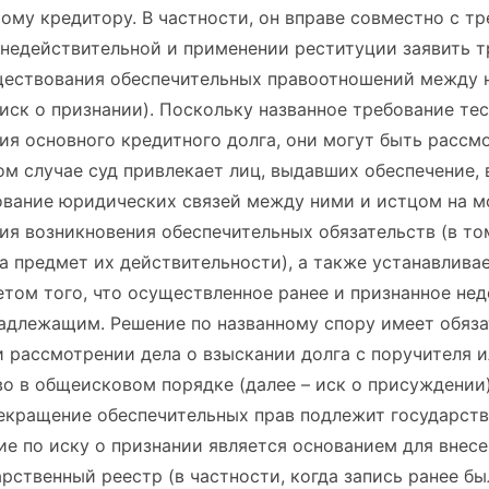
му кредитору. В частности, он вправе совместно с т
недействительной и применении реституции заявить т
ществования обеспечительных правоотношений между 
иск о признании). Поскольку названное требование тес
ия основного кредитного долга, они могут быть рассм
ом случае суд привлекает лиц, выдавших обеспечение, 
ование юридических связей между ними и истцом на 
ния возникновения обеспечительных обязательств (в то
 предмет их действительности), а также устанавливае
етом того, что осуществленное ранее и признанное не
адлежащим. Решение по названному спору имеет обязат
и рассмотрении дела о взыскании долга с поручителя 
о в общеисковом порядке (далее – иск о присуждении)
рекращение обеспечительных прав подлежит государст
ние по иску о признании является основанием для внес
рственный реестр (в частности, когда запись ранее бы