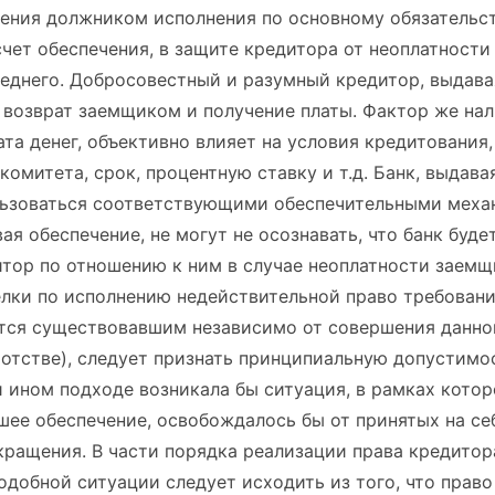
ления должником исполнения по основному обязательст
счет обеспечения, в защите кредитора от неоплатности
леднего. Добросовестный и разумный кредитор, выдава
 возврат заемщиком и получение платы. Фактор же нал
а денег, объективно влияет на условия кредитования,
омитета, срок, процентную ставку и т.д. Банк, выдавая
льзоваться соответствующими обеспечительными меха
ая обеспечение, не могут не осознавать, что банк буде
итор по отношению к ним в случае неоплатности заемщ
елки по исполнению недействительной право требован
ется существовавшим независимо от совершения данной
кротстве), следует признать принципиальную допустимо
 ином подходе возникала бы ситуация, в рамках котор
шее обеспечение, освобождалось бы от принятых на се
кращения. В части порядка реализации права кредитор
добной ситуации следует исходить из того, что прав