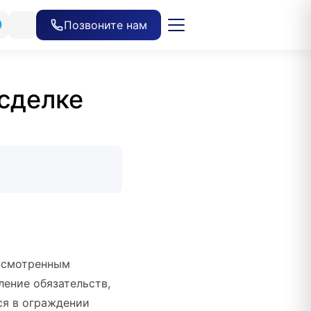
Позвоните нам
сделке
дусмотренным
ление обязательств,
ся в ограждении