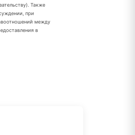
ательству). Также
исуждении, при
равоотношений между
редоставления в