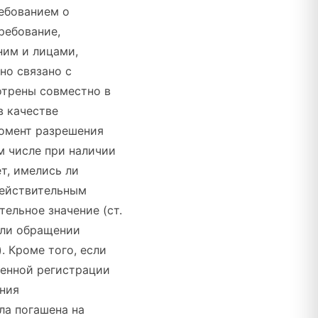
ребованием о
ребование,
ним и лицами,
но связано с
отрены совместно в
в качестве
момент разрешения
м числе при наличии
т, имелись ли
действительным
ельное значение (ст.
или обращении
. Кроме того, если
венной регистрации
ения
ла погашена на