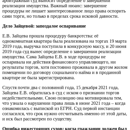
арбитражный суд выносит определение о завершении
реализации имущества. Важный нюанс: завершение
процедуры не лишает заинтересованное лицо права оспорить
сами торги, но только в пределах срока исковой давности.
Дело Зайцевой: запоздалое оспаривание
Е.В. Зайцева прошла процедуру банкротства: её
однокомнатная квартира была реализована на торгах 19 марта
2019 года, выручка поступила в конкурсную массу, и 20 июня
2019 года суд вынес определение о завершении реализации
имущества. Сама Зайцева Е.В. в ходе процедуры не
оспаривала ни действия финансового управляющего, ни
результаты торгов, хотя постоянно проживала в другом жилом
помещении по договору социального найма и в проданной
квартире не была зарегистрирована.
Спустя почти два с половиной года, 15 декабря 2021 года,
Зайцева Е.В. обратилась в суд с иском о признании торгов
недействительными. Свою позицию она мотивировала тем,
что узнала о нарушении права лишь в июне 2021 года – когда
ознакомилась с выпиской из ЕГРН. Суд первой инстанции
согласился, что срок нужно отсчитывать именно от этой даты,
и иск был рассмотрен по существу.
Ошибка нижестоящих судов: когда гражданин должен был