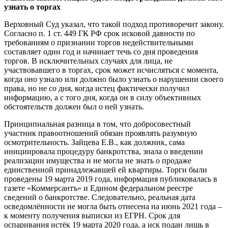
узнать о торгах
Верховный Суд указал, что такой подход противоречит закону.
Согласно п. 1 ст. 449 ГК РФ срок исковой давности по
требованиям о признании торгов недействительными
составляет один год и начинает течь со дня проведения
торгов. В исключительных случаях для лица, не
участвовавшего в торгах, срок может исчисляться с момента,
когда оно узнало или должно было узнать о нарушении своего
права, но не со дня, когда истец фактически получил
информацию, а с того дня, когда он в силу объективных
обстоятельств должен был о ней узнать.
Принципиальная разница в том, что добросовестный
участник правоотношений обязан проявлять разумную
осмотрительность. Зайцева Е.В., как должник, сама
инициировала процедуру банкротства, знала о введении
реализации имущества и не могла не знать о продаже
единственной принадлежавшей ей квартиры. Торги были
проведены 19 марта 2019 года, информация публиковалась в
газете «Коммерсантъ» и Едином федеральном реестре
сведений о банкротстве. Следовательно, реальная дата
осведомлённости не могла быть отнесена на июнь 2021 года –
к моменту получения выписки из ЕГРН. Срок для
оспаривания истёк 19 марта 2020 года, а иск подан лишь в