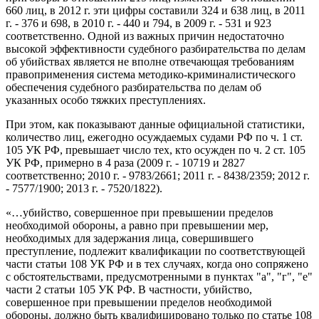
660 лиц, в 2012 г. эти цифры составили 324 и 638 лиц, в 2011
г. - 376 и 698, в 2010 г. - 440 и 794, в 2009 г. - 531 и 923
соответственно. Одной из важных причин недостаточно
высокой эффективности судебного разбирательства по делам
об убийствах является не вполне отвечающая требованиям
правоприменения система методико-криминалистического
обеспечения судебного разбирательства по делам об
указанных особо тяжких преступлениях.
При этом, как показывают данные официальной статистики,
количество лиц, ежегодно осуждаемых судами РФ по ч. 1 ст.
105 УК РФ, превышает число тех, кто осужден по ч. 2 ст. 105
УК РФ, примерно в 4 раза (2009 г. - 10719 и 2827
соответственно; 2010 г. - 9783/2661; 2011 г. - 8438/2359; 2012 г.
- 7577/1900; 2013 г. - 7520/1822).
«…убийство, совершенное при превышении пределов
необходимой обороны, а равно при превышении мер,
необходимых для задержания лица, совершившего
преступление, подлежит квалификации по соответствующей
части статьи 108 УК РФ и в тех случаях, когда оно сопряжено
с обстоятельствами, предусмотренными в пунктах "а", "г", "е"
части 2 статьи 105 УК РФ. В частности, убийство,
совершенное при превышении пределов необходимой
обороны, должно быть квалифицировано только по статье 108