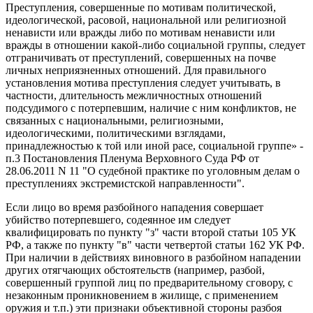
Преступления, совершенные по мотивам политической,
идеологической, расовой, национальной или религиозной
ненависти или вражды либо по мотивам ненависти или
вражды в отношении какой-либо социальной группы, следует
отграничивать от преступлений, совершенных на почве
личных неприязненных отношений. Для правильного
установления мотива преступления следует учитывать, в
частности, длительность межличностных отношений
подсудимого с потерпевшим, наличие с ним конфликтов, не
связанных с национальными, религиозными,
идеологическими, политическими взглядами,
принадлежностью к той или иной расе, социальной группе» -
п.3 Постановления Пленума Верховного Суда РФ от
28.06.2011 N 11 "О судебной практике по уголовным делам о
преступлениях экстремистской направленности".
Если лицо во время разбойного нападения совершает
убийство потерпевшего, содеянное им следует
квалифицировать по пункту "з" части второй статьи 105 УК
РФ, а также по пункту "в" части четвертой статьи 162 УК РФ.
При наличии в действиях виновного в разбойном нападении
других отягчающих обстоятельств (например, разбой,
совершенный группой лиц по предварительному сговору, с
незаконным проникновением в жилище, с применением
оружия и т.п.) эти признаки объективной стороны разбоя