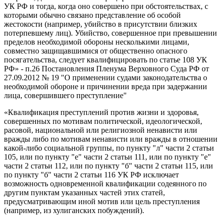
УК РФ и тогда, когда оно совершено при обстоятельствах, с
которыми обычно связано представление об особой
жестокости (например, убийство в присутствии близких
потерпевшему лиц). Убийство, совершенное при превышении
пределов необходимой обороны несколькими лицами,
совместно защищавшимися от общественно опасного
посягательства, следует квалифицировать по статье 108 УК
РФ» - п.26 Постановления Пленума Верховного Суда РФ от
27.09.2012 № 19 "О применении судами законодательства о
необходимой обороне и причинении вреда при задержании
лица, совершившего преступление"
«Квалификация преступлений против жизни и здоровья,
совершенных по мотивам политической, идеологической,
расовой, национальной или религиозной ненависти или
вражды либо по мотивам ненависти или вражды в отношении
какой-либо социальной группы, по пункту "л" части 2 статьи
105, или по пункту "е" части 2 статьи 111, или по пункту "е"
части 2 статьи 112, или по пункту "б" части 2 статьи 115, или
по пункту "б" части 2 статьи 116 УК РФ исключает
возможность одновременной квалификации содеянного по
другим пунктам указанных частей этих статей,
предусматривающим иной мотив или цель преступления
(например, из хулиганских побуждений).