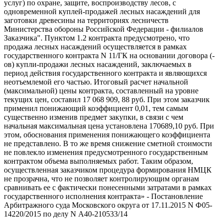
услуг) по охране, защите, воспроизводству лесов, с
одновременной куплей-продажей лесных насаждений для
заготовки древесины на территориях лесничеств
Министерства обороны Российской Федерации - филиалов
Заказчика". Пунктом 1.2 контракта предусмотрено, что
продажа лесных насаждений осуществляется в рамках
государственного контракта N 11/ГК на основании договора (-
ов) купли-продажи лесных насаждений, заключаемых в
период действия государственного контракта и являющихся
неотъемлемой его частью. Итоговый расчет начальной
(максимальной) цены контракта, составленный на уровне
текущих цен, составил 17 068 909, 88 руб. При этом заказчик
применил понижающий коэффициент 0,01, тем самым
существенно изменив предмет закупки, в связи с чем
начальная максимальная цена установлена 170689,10 руб. При
этом, обоснования применения понижающего коэффициента
не представлено. В то же время снижение сметной стоимости
не повлекло изменения предусмотренного государственным
контрактом объема выполняемых работ. Таким образом,
осуществленная заказчиком процедура формирования НМЦК
не прозрачна, что не позволяет контролирующим органам
сравнивать ее с фактически понесенными затратами в рамках
государственного исполнения контракта» - Постановление
Арбитражного суда Московского округа от 17.11.2015 N Ф05-
14220/2015 по делу N А40-210533/14