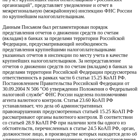
организаций", представляет уведомление и отчет в
межрегиональную (межрайонную) инспекцию ФНС России
по крупнейшим налогоплательщикам.
Данным Письмом был регламентирован порядок
представления отчетов о движении средств по счетам
(вкладам) в банках за пределами территории Российской
Федерации, предусматривающий необходимость
представления крупнейшими налогоплательщиками
указанных отчетов в инспекции по месту учета в качестве
крупнейших налогоплательщиков. За непредставление
отчетов о движении средств по счетам (вкладам) в банках за
пределами территории Российской Федерации предусмотрена
ответственность в рамках части 6 статьи 15.25 КоАП РФ.
Постановлением Правительства Российской Федерации от
30.09.2004 N 506 "Об утверждении Положения о Федеральной
налоговой службе" ФНС России наделена полномочиями
агента валютного контроля. Статья 23.60 КоАП РФ
устанавливает, что дела об административных
правонарушениях предусмотренных статьей 15.25 КоАП РФ
рассматривают органы валютного контроля. В соответствии
со статьей 28.9 КоАП РФ при наличии хотя бы одного из
обстоятельств, перечисленных в статье 24.5 КоАП РФ, орган,
должностное лицо, в производстве которых находится дело об
административном правонарушении, выносят постановление