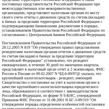
постоянных представительств Российской Федерации при
межгосударственных или межправительственных
организациях, представляют налоговым органам по месту
своего учета отчеты о движении средств по счетам (вкладам)
в банках за пределами территории Российской Федерации с
подтверждающими банковскими документами в порядке,
устанавливаемом Правительством Российской Федерации по
согласованию с Центральным банком Российской Федерации.
Постановлением Правительства Российской Федерации от
28.12.2005 N 819 "Об утверждении правил представления
резидентами налоговым органам отчетов о движении средств
по счетам (вкладам) в банках за пределами территории
Российской Федерации" установлено, что резидент
ежеквартально, в течение 30 дней по окончании квартала,
представляет в налоговый орган отчет в 2 экземплярах. ФНС
России в Письме от 09.02.2007 N ЧД-6-09/97@ указала, что
крупнейший налогоплательщик - резидент, имеющий
Свидетельство о постановке на учет в налоговом органе в
качестве крупнейшего налогоплательщика юридического
лица, образованного в соответствии с законодательством
Российской Федерации, по форме N 9-КНС, утвержденной
Приказом ФНС России от 31.08.2001 N БГ-3-09/319 "Об
утверждении порядка определения особенностей постановки
на учет крупнейших налогоплательщиков - российских