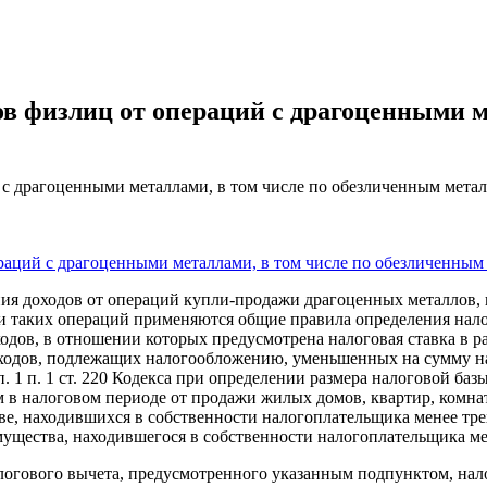
 физлиц от операций с драгоценными ме
с драгоценными металлами, в том числе по обезличенным мета
аций с драгоценными металлами, в том числе по обезличенным
ия доходов от операций купли-продажи драгоценных металлов, 
ии таких операций применяются общие правила определения нало
одов, в отношении которых предусмотрена налоговая ставка в раз
доходов, подлежащих налогообложению, уменьшенных на сумму н
пп. 1 п. 1 ст. 220 Кодекса при определении размера налоговой 
 в налоговом периоде от продажи жилых домов, квартир, комна
е, находившихся в собственности налогоплательщика менее трех 
ущества, находившегося в собственности налогоплательщика мен
логового вычета, предусмотренного указанным подпунктом, на