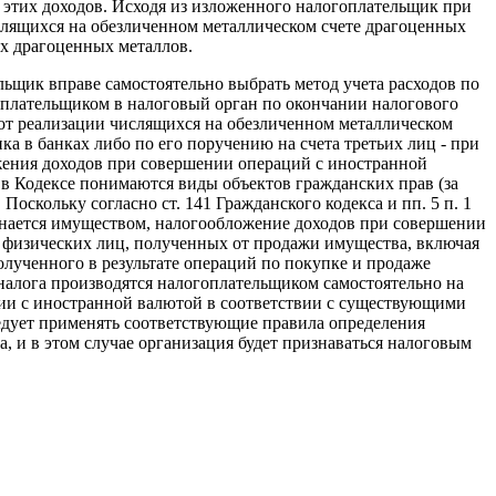
 этих доходов. Исходя из изложенного налогоплательщик при
слящихся на обезличенном металлическом счете драгоценных
х драгоценных металлов.
ьщик вправе самостоятельно выбрать метод учета расходов по
оплательщиком в налоговый орган по окончании налогового
да от реализации числящихся на обезличенном металлическом
ка в банках либо по его поручению на счета третьих лиц - при
жения доходов при совершении операций с иностранной
м в Кодексе понимаются виды объектов гражданских прав (за
скольку согласно ст. 141 Гражданского кодекса и пп. 5 п. 1
изнается имуществом, налогообложение доходов при совершении
 физических лиц, полученных от продажи имущества, включая
олученного в результате операций по покупке и продаже
налога производятся налогоплательщиком самостоятельно на
ции с иностранной валютой в соответствии с существующими
дует применять соответствующие правила определения
, и в этом случае организация будет признаваться налоговым