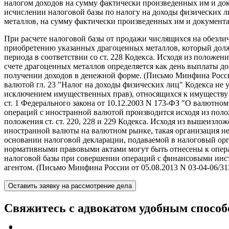
налогом доходов на сумму фактически произведенных им и до
исчислении налоговой базы по налогу на доходы физических 
металлов, на сумму фактически произведенных им и документа
При расчете налоговой базы от продажи числящихся на обезли
приобретению указанных драгоценных металлов, который долж
периода в соответствии со ст. 228 Кодекса. Исходя из положен
счете драгоценных металлов определяется как день выплаты дох
получении доходов в денежной форме. (Письмо Минфина Росси
валютой гл. 23 "Налог на доходы физических лиц" Кодекса не у
исключением имущественных прав), относящихся к имуществу в 
ст. 1 Федерального закона от 10.12.2003 N 173-ФЗ "О валютн
операций с иностранной валютой производится исходя из пол
положения ст. ст. 220, 228 и 229 Кодекса. Исходя из вышеизл
иностранной валюты на валютном рынке, такая организация не
основании налоговой декларации, подаваемой в налоговый орг
нормативными правовыми актами могут быть отнесены к опера
налоговой базы при совершении операций с финансовыми инстр
агентом. (Письмо Минфина России от 05.08.2013 N 03-04-06/31
Оставить заявку на рассмотрение дела
Свяжитесь с адвокатом удобным спосо