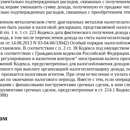
кументально подтвержденных расходов, связанных с получением
лиц вправе уменьшить сумму дохода, полученную от продажи чи
льно подтвержденных расходов, связанных с приобретением эти
ченном металлическом счете драгоценных металлов налогоплател
ен быть указан в налоговой декларации, представляемой налог
ий пп. 1 п. 1 ст. 223 Кодекса дата фактического получения дохо
ода, в том числе перечисления дохода на счета налогоплательщи
и от 14.08.2013 N 03-04-06/33042) Особый порядок налогообло
становлен. В соответствии с п. 2 ст. 38 Кодекса под имущество
соответствии с Гражданским кодексом Российской Федерации. По
ом регулировании и валютном контроле" иностранная валюта пр
ожений Кодекса, предусмотренных для налогообложения доходов
оженного при выплате организацией налогоплательщику дохода, п
 признается налоговым агентом. При этом исчисление и уплата 
ан по окончании налогового периода. Вместе с тем, если опера
циям с финансовыми инструментами срочных сделок, к ним сле
ументами срочных сделок, предусмотренные в ст. 214.1 Кодекса
388)
бом