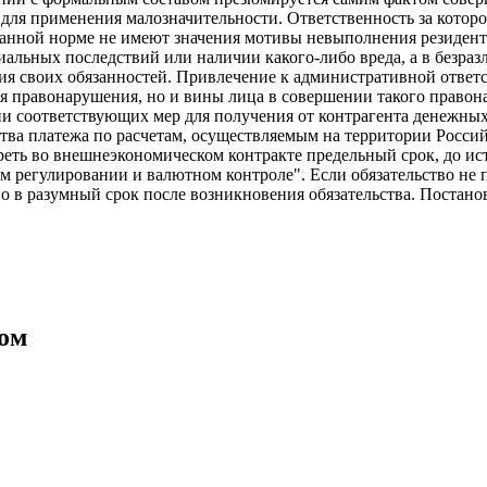
для применения малозначительности. Ответственность за которо
 данной норме не имеют значения мотивы невыполнения резиден
риальных последствий или наличии какого-либо вреда, а в безр
я своих обязанностей. Привлечение к административной ответс
ия правонарушения, но и вины лица в совершении такого право
 соответствующих мер для получения от контрагента денежных 
тва платежа по расчетам, осуществляемым на территории Росси
реть во внешнеэкономическом контракте предельный срок, до и
ом регулировании и валютном контроле". Если обязательство не 
о в разумный срок после возникновения обязательства. Постано
бом