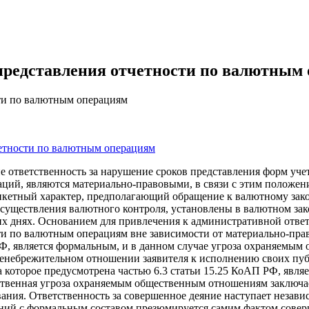
 представления отчетности по валютным
сти по валютным операциям
четности по валютным операциям
ие ответственность за нарушение сроков представления форм у
ий, являются материально-правовыми, в связи с этим положени
кетный характер, предполагающий обращение к валютному закон
существления валютного контроля, установлены в валютном зако
их днях. Основанием для привлечения к административной ответс
ти по валютным операциям вне зависимости от материально-пра
РФ, является формальным, и в данном случае угроза охраняемы
ренебрежительном отношении заявителя к исполнению своих пу
а которое предусмотрена частью 6.3 статьи 15.25 КоАП РФ, явл
ественная угроза охраняемым общественным отношениям заключ
ания. Ответственность за совершенное деяние наступает незав
ий с формальным составом презюмируется самим фактом соверше