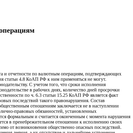
 операциям
чета и отчетности по валютным операциям, подтверждающих
я статьи 4.8 КоАП РФ к ним применяться не могут.
одательству. С учетом того, что сроки исполнения
нодательстве в рабочих днях, количество дней просрочки
твенности по ч. 6.3 статьи 15.25 КоАП РФ является факт
вовых последствий такого правонарушения. Состав
м общественным отношениям заключается не в наступлении
блично-правовых обязанностей, установленных
яется формальным и считается оконченным с момента нарушения
ается в пренебрежительном отношении к исполнению своих
исимо от возникновения общественно опасных последствий.
ния деяния, а их отсутствие и дальнейшее устранение