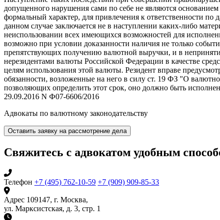
допущенного нарушения сами по себе не являются основанием 
формальный характер, для привлечения к ответственности по
данном случае заключается не в наступлении каких-либо мате
неиспользовании всех имеющихся возможностей для исполнени
возможно при условии доказанности наличия не только событ
препятствующих получению валютной выручки, и в непринятии
нерезидентами валюты Российской Федерации в качестве средс
целям использования этой валюты. Резидент вправе предусмот
обязанности, возложенные на него в силу ст. 19 ФЗ "О валютн
позволяющих определить этот срок, оно должно быть исполнен
29.09.2016 N Ф07-6606/2016
Адвокаты по валютному законодательству
Оставить заявку на рассмотрение дела
Свяжитесь с адвокатом удобным спосо
Телефон
+7 (495) 762-10-59
+7 (909) 909-85-33
Адрес
109147, г. Москва,
ул. Марксистская, д. 3, стр. 1