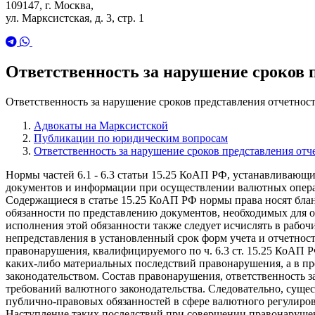
109147, г. Москва,
ул. Марксистская, д. 3, стр. 1
Ответственность за нарушение сроков
Ответственность за нарушение сроков представления отчетно
Адвокаты на Марксистской
Публикации по юридическим вопросам
Ответственность за нарушение сроков представления от
Нормы частей 6.1 - 6.3 статьи 15.25 КоАП РФ, устанавливающ
документов и информации при осуществлении валютных операц
Содержащиеся в статье 15.25 КоАП РФ нормы права носят блан
обязанности по представлению документов, необходимых для о
исполнения этой обязанности также следует исчислять в рабоч
непредставления в установленный срок форм учета и отчетнос
правонарушения, квалифицируемого по ч. 6.3 ст. 15.25 КоАП 
каких-либо материальных последствий правонарушения, а в п
законодательством. Состав правонарушения, ответственность з
требований валютного законодательства. Следовательно, сущ
публично-правовых обязанностей в сфере валютного регулиров
Наступление таких последствий при совершении правонарушен