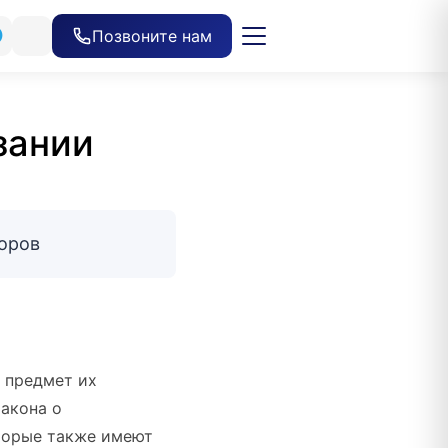
Позвоните нам
зании
торов
 предмет их
Закона о
оторые также имеют