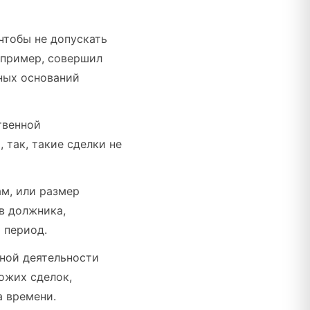
чтобы не допускать
апример, совершил
нных оснований
твенной
 так, такие сделки не
м, или размер
в должника,
 период.
нной деятельности
ожих сделок,
 времени.