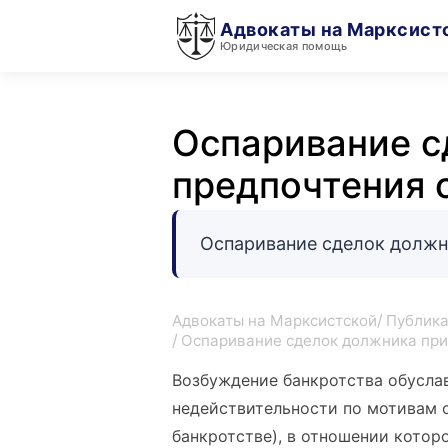
Адвокаты на Марксист
Юридическая помощь
Оспаривание с
предпочтения 
Оспаривание сделок должн
Адвокаты на Марксистской
Публика
Оспаривание сделок должника при
Возбуждение банкротства обусла
недействительности по мотивам о
банкротстве), в отношении котор