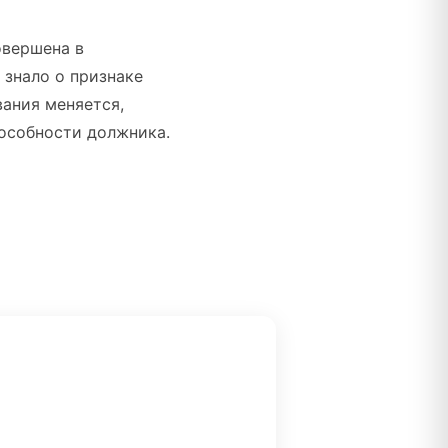
овершена в
 знало о признаке
ания меняется,
пособности должника.