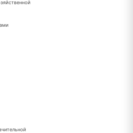
озяйственной
ками
начительной