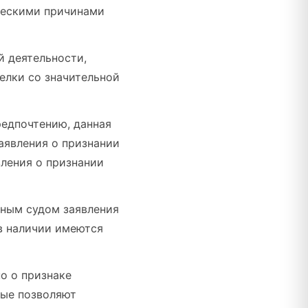
ческими причинами
й деятельности,
делки со значительной
предпочтению, данная
аявления о признании
ления о признании
жным судом заявления
в наличии имеются
о о признаке
рые позволяют