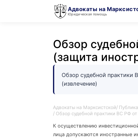
Адвокаты на Марксист
Юридическая помощь
Обзор судебной
(защита иност
Обзор судебной практики ВС
(извлечение)
Адвокаты на Марксистской
Публика
Обзор судебной практики ВС РФ от 
К осуществлению инвестиционной
лица допускаются иностранные и