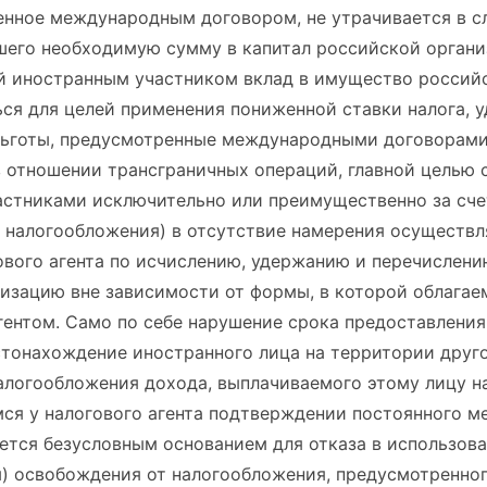
енное международным договором, не утрачивается в с
шего необходимую сумму в капитал российской организ
й иностранным участником вклад в имущество россий
ся для целей применения пониженной ставки налога, 
льготы, предусмотренные международными договорам
в отношении трансграничных операций, главной целью
частниками исключительно или преимущественно за сч
й налогообложения) в отсутствие намерения осуществ
ового агента по исчислению, удержанию и перечислени
низацию вне зависимости от формы, в которой облага
ентом. Само по себе нарушение срока предоставления
онахождение иностранного лица на территории другог
алогообложения дохода, выплачиваемого этому лицу н
ся у налогового агента подтверждении постоянного 
ется безусловным основанием для отказа в использов
м) освобождения от налогообложения, предусмотренн