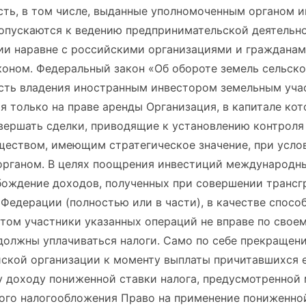
сть, в том числе, выданные уполномоченным органом 
допускаются к ведению предпринимательской деятельно
и наравне с российскими организациями и гражданами
оном. Федеральный закон «Об обороте земель сельск
сть владения иностранным инвестором земельным уча
я только на праве аренды Организация, в капитале кот
овершать сделки, приводящие к установлению контроля
ществом, имеющим стратегическое значение, при усло
органом. В целях поощрения инвестиций международ
ождение доходов, полученных при совершении трансг
 Федерации (полностью или в части), в качестве спосо
этом участники указанных операций не вправе по свое
 должны уплачиваться налоги. Само по себе прекращен
йской организации к моменту выплаты причитавшихся 
у доходу пониженной ставки налога, предусмотренно
ого налогообложения Право на применение пониженной