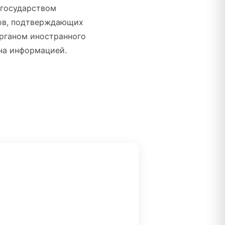
 государством
тов, подтверждающих
рганом иностранного
на информацией.