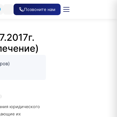
Позвоните нам
.2017г.
лечение)
ров)
)
ания юридического
дающие их