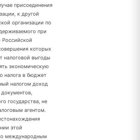
лучае присоединения
ации, к другой
ской организации по
удерживаемого при
и Российской
 совершения которых
ет налоговой выгоды
лять экономическую
ю налога в бюджет
емый налогом доход
 документов,
о государства, не
алоговым агентом.
местонахождения
ании этой
ого международным