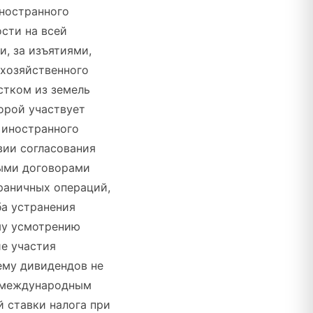
иностранного
сти на всей
, за изъятиями,
охозяйственного
стком из земель
орой участвует
 иностранного
вии согласования
ными договорами
раничных операций,
ба устранения
му усмотрению
ие участия
ему дивидендов не
й международным
 ставки налога при