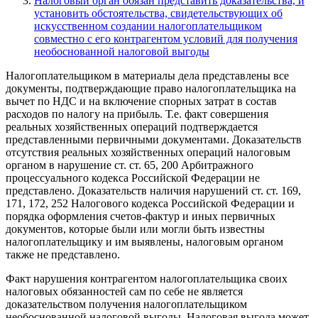
Налоговый орган обязан представить доказательства, и
установить обстоятельства, свидетельствующих об
искусственном создании налогоплательщиком
совместно с его контрагентом условий для получения
необоснованной налоговой выгоды
Налогоплательщиком в материалы дела представлены все
документы, подтверждающие право налогоплательщика на
вычет по НДС и на включение спорных затрат в состав
расходов по налогу на прибыль. Т.е. факт совершения
реальных хозяйственных операций подтверждается
представленными первичными документами. Доказательств
отсутствия реальных хозяйственных операций налоговым
органом в нарушение ст. ст. 65, 200 Арбитражного
процессуального кодекса Российской Федерации не
представлено. Доказательств наличия нарушений ст. ст. 169,
171, 172, 252 Налогового кодекса Российской Федерации и
порядка оформления счетов-фактур и иных первичных
документов, которые были или могли быть известны
налогоплательщику и им выявлены, налоговым органом
также не представлено.
Факт нарушения контрагентом налогоплательщика своих
налоговых обязанностей сам по себе не является
доказательством получения налогоплательщиком
необоснованной налоговой выгоды. Налоговая выгода может