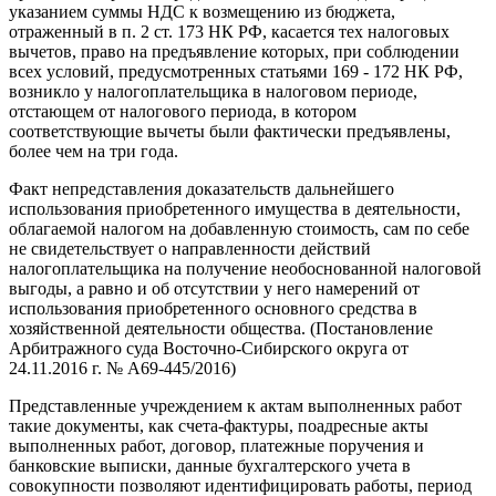
указанием суммы НДС к возмещению из бюджета,
отраженный в п. 2 ст. 173 НК РФ, касается тех налоговых
вычетов, право на предъявление которых, при соблюдении
всех условий, предусмотренных статьями 169 - 172 НК РФ,
возникло у налогоплательщика в налоговом периоде,
отстающем от налогового периода, в котором
соответствующие вычеты были фактически предъявлены,
более чем на три года.
Факт непредставления доказательств дальнейшего
использования приобретенного имущества в деятельности,
облагаемой налогом на добавленную стоимость, сам по себе
не свидетельствует о направленности действий
налогоплательщика на получение необоснованной налоговой
выгоды, а равно и об отсутствии у него намерений от
использования приобретенного основного средства в
хозяйственной деятельности общества. (Постановление
Арбитражного суда Восточно-Сибирского округа от
24.11.2016 г. № А69-445/2016)
Представленные учреждением к актам выполненных работ
такие документы, как счета-фактуры, поадресные акты
выполненных работ, договор, платежные поручения и
банковские выписки, данные бухгалтерского учета в
совокупности позволяют идентифицировать работы, период