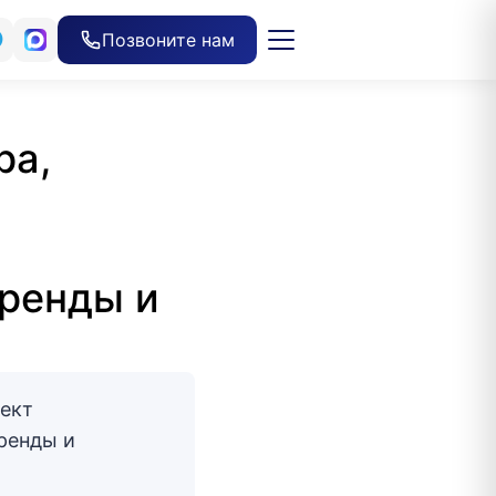
Позвоните нам
ра,
ренды и
ъект
ренды и