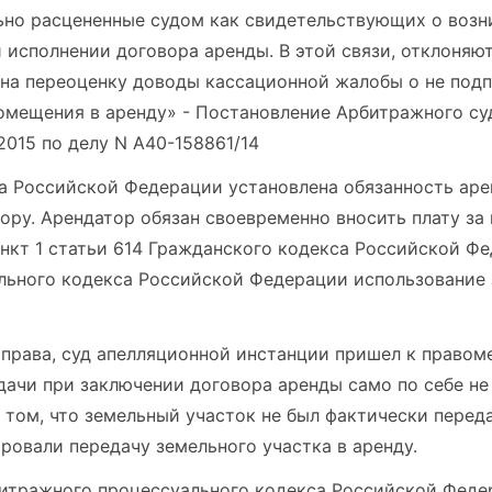
льно расцененные судом как свидетельствующих о воз
исполнении договора аренды. В этой связи, отклоняют
 на переоценку доводы кассационной жалобы о не под
помещения в аренду» - Постановление Арбитражного с
/2015 по делу N А40-158861/14
са Российской Федерации установлена обязанность ар
ру. Арендатор обязан своевременно вносить плату за
нкт 1 статьи 614 Гражданского кодекса Российской Фе
ельного кодекса Российской Федерации использование
права, суд апелляционной инстанции пришел к правом
дачи при заключении договора аренды само по себе не
 том, что земельный участок не был фактически переда
овали передачу земельного участка в аренду.
битражного процессуального кодекса Российской Феде