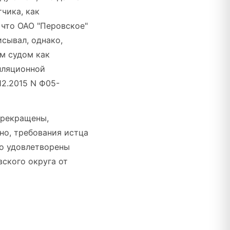
чика, как
 что ОАО "Перовское"
сывал, однако,
м судом как
лляционной
12.2015 N Ф05-
прекращены,
но, требования истца
но удовлетворены
ского округа от