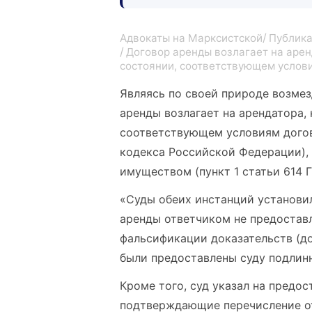
Адвокаты на Марксистской
Публика
Договор аренды возлагает на арен
состоянии, соответствующем услов
Являясь по своей природе возме
аренды возлагает на арендатора,
соответствующем условиям догов
кодекса Российской Федерации), 
имуществом (пункт 1 статьи 614 
«Суды обеих инстанций установил
аренды ответчиком не предоставл
фальсификации доказательств (дог
были предоставлены суду подлин
Кроме того, суд указал на предо
подтверждающие перечисление от