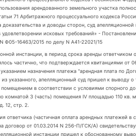
пользования арендованного земельного участка полнос
статьи 71 Арбитражного процессуального кодекса Росс
 доказательства и доводы сторон, суд апелляционной
в удовлетворении исковых требований» - Постановлен
 N Ф05-16463/2015 по делу N А41-22021/15
онной инстанции, в период срока аренды ответчиком 
ось частично, что подтверждается квитанциями от 06.0
4, с указанием назначения платежа "арендная плата по Дог
дя из указанного, апелляционный суд пришел к выводу о 
 помещением в соответствии с условиями спорного до
но комнатой 3 (часть) помещения IV площадью 110 кв. м
. 12, стр. 2.
ия ответчика (частичная оплата арендных платежей в 
на договор от 01.03.2014 N 256-П/ГСК/А) свидетельств
пелляционной инстанции пришел к обоснованному вывод