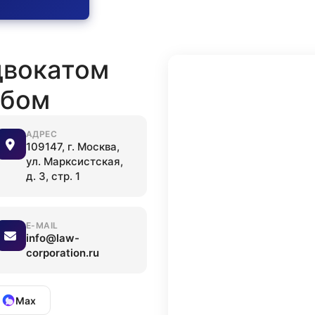
двокатом
обом
АДРЕС
109147, г. Москва,
ул. Марксистская,
д. 3, стр. 1
E-MAIL
info@law-
corporation.ru
Max