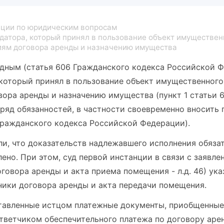
ции по юридическим вопросам
датора, который принял в пользование объект имуществен
иям договора аренды и назначению имущества
здным (статья 606 Гражданского кодекса Российской Ф
 который принял в пользование объект имущественного
ора аренды и назначению имущества (пункт 1 статьи 6
ряд обязанностей, в частности своевременно вносить 
Гражданского кодекса Российской Федерации).
и, что доказательств надлежавшего исполнения обяза
ено. При этом, суд первой инстанции в связи с заявле
овора аренды и акта приема помещения - л.д. 46) указ
ники договора аренды и акта передачи помещения.
ставленные истцом платежные документы, приобщенные
ветчиком обеспечительного платежа по договору аре