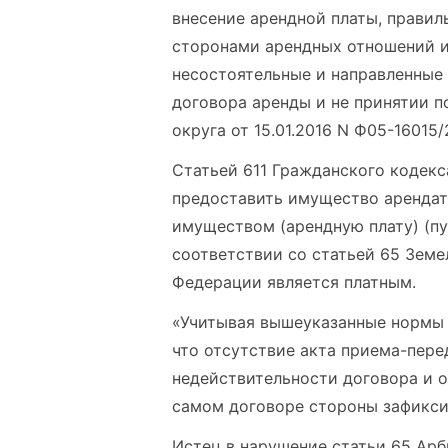
внесение арендной платы, прави
сторонами арендных отношений и 
несостоятельные и направленные
договора аренды и не принятии 
округа от 15.01.2016 N Ф05-16015
Статьей 611 Гражданского кодек
предоставить имущество арендато
имуществом (арендную плату) (пу
соответствии со статьей 65 Зем
Федерации является платным.
«Учитывая вышеуказанные нормы 
что отсутствие акта приема-пере
недействительности договора и о
самом договоре стороны зафиксир
Истец в нарушение статьи 65 Ар