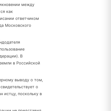
никновении между
ся как
писании ответчиком
уда Московского
ендодателя
 пользование
дерации). В
 земли в Российской
ерному выводу о том,
 свидетельствует о
н истцу, поскольку в
рации не представил