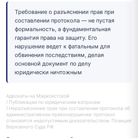
Требование о разъяснении прав при
составлении протокола — не пустая
формальность, а фундаментальная
гарантия права на защиту. Его
нарушение ведет к фатальным для
обвинения последствиям, делая
основной документ по делу
юридически ничтожным
Адвокаты на Марксистской
Публикации по юридическим вопросам
Неразъяснение прав при составлении протокола об
административном правонарушении: протокол
становится недопустимым доказательством. Позиция
Верховного Суда РФ